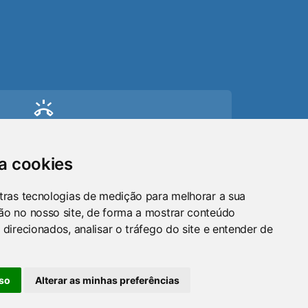
ring_volume
Telefone
(51) 9 8024-0884
sa cookies
mail
tras tecnologias de medição para melhorar a sua
ão no nosso site, de forma a mostrar conteúdo
Email
 direcionados, analisar o tráfego do site e entender de
maraosorio@gmail.com
so
Alterar as minhas preferências