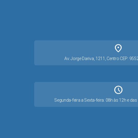
place
Av. Jorge Dariva, 1211, Centro CEP: 95
Schedule
Segunda-feira a Sexta-feira: 08h às 12h e d