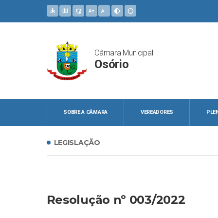
accessible
map
admin_panel_settings
text_increase
text_decrease
contrast
circle
Câmara Municipal
Osório
SOBRE A CÂMARA
VEREADORES
PLE
LEGISLAÇÃO
Resolução nº 003/2022