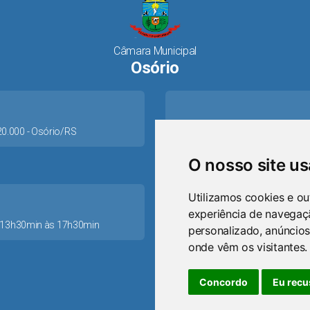
Câmara Municipal
Osório
520.000 - Osório/RS
O nosso site u
Utilizamos cookies e ou
experiência de navegaç
as 13h30min às 17h30min
personalizado, anúncios
ca
onde vêm os visitantes.
Concordo
Eu recu