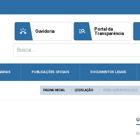
Portal da
ring_volume
manage_search
att
Ouvidoria
Transparência
NÁRIAS
PUBLICAÇÕES OFICIAIS
DOCUMENTOS LEGAIS
PÁGINA INICIAL
LEGISLAÇÃO
RESOLUÇÃO Nº 003/2022
Ú
circle