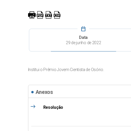
calendar_today
Data
29 de junho de 2022
Institui o Prêmio Jovem Cientista de Osório.
Anexos
east
Resolução