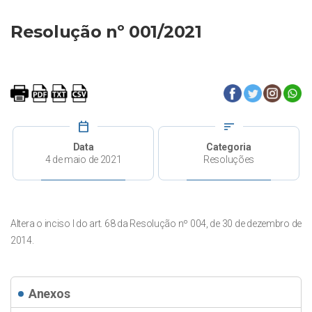
Resolução nº 001/2021
calendar_today
sort
Data
Categoria
4 de maio de 2021
Resoluções
Altera o inciso I do art. 68 da Resolução nº 004, de 30 de dezembro de
2014.
Anexos