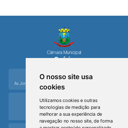
Câmara Municipal
Osório
place
O nosso site usa
Av. Jorge Dariva, 1211, Centro CEP: 95520.000 - Osório/RS
cookies
ring_volume
Utilizamos cookies e outras
tecnologias de medição para
Telefone
melhorar a sua experiência de
(51) 9 8024-0884
navegação no nosso site, de forma
a mostrar conteúdo personalizado,