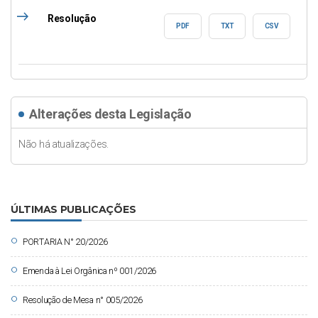
east
Resolução
PDF
TXT
CSV
Alterações desta Legislação
Não há atualizações.
ÚLTIMAS PUBLICAÇÕES
circle
PORTARIA N° 20/2026
circle
Emenda à Lei Orgânica nº 001/2026
circle
Resolução de Mesa n° 005/2026