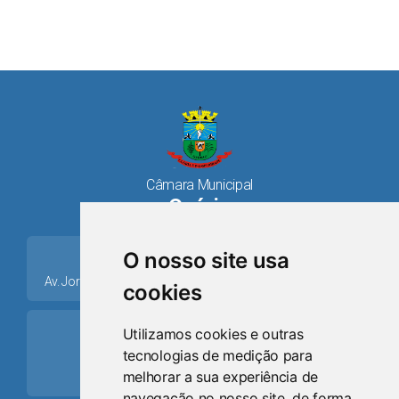
Câmara Municipal
Osório
place
O nosso site usa
Av. Jorge Dariva, 1211, Centro CEP: 95520.000 - Osório/RS
cookies
ring_volume
Utilizamos cookies e outras
tecnologias de medição para
Telefone
melhorar a sua experiência de
(51) 9 8024-0884
navegação no nosso site, de forma