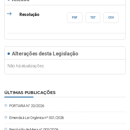
east
Resolução
PDF
TXT
CSV
Alterações desta Legislação
Não há atualizações.
ÚLTIMAS PUBLICAÇÕES
circle
PORTARIA N° 20/2026
circle
Emenda à Lei Orgânica nº 001/2026
circle
Resolução de Mesa n° 005/2026