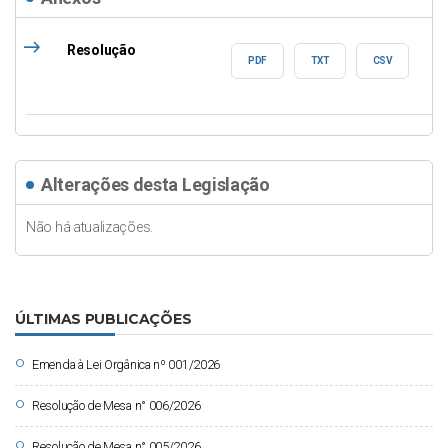
east
Resolução
PDF
TXT
CSV
Alterações desta Legislação
Não há atualizações.
ÚLTIMAS PUBLICAÇÕES
circle
Emenda à Lei Orgânica nº 001/2026
circle
Resolução de Mesa n° 006/2026
circle
Resolução de Mesa n° 005/2026