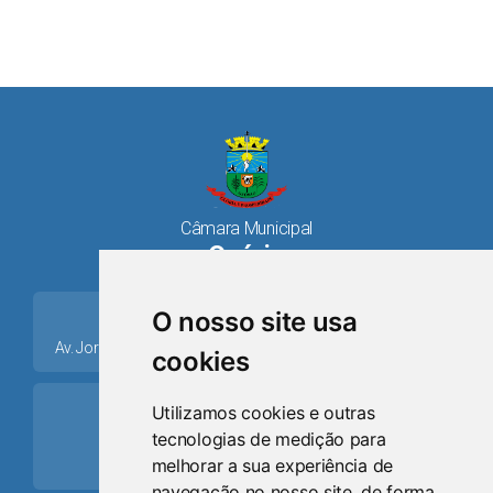
Câmara Municipal
Osório
place
O nosso site usa
Av. Jorge Dariva, 1211, Centro CEP: 95520.000 - Osório/RS
cookies
ring_volume
Utilizamos cookies e outras
tecnologias de medição para
Telefone
melhorar a sua experiência de
(51) 9 8024-0884
navegação no nosso site, de forma