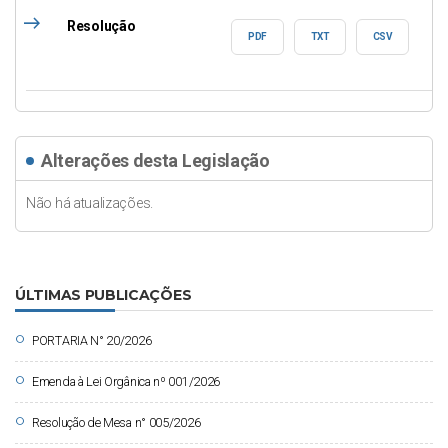
east
Resolução
PDF
TXT
CSV
Alterações desta Legislação
Não há atualizações.
ÚLTIMAS PUBLICAÇÕES
circle
PORTARIA N° 20/2026
circle
Emenda à Lei Orgânica nº 001/2026
circle
Resolução de Mesa n° 005/2026