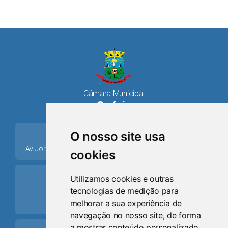
Câmara Municipal
Osório
place
O nosso site usa
Av. Jorge Dariva, 1211, Centro CEP: 95520.000 - Osório/RS
cookies
ring_volume
Utilizamos cookies e outras
tecnologias de medição para
Telefone
melhorar a sua experiência de
(51) 9 8024-0884
navegação no nosso site, de forma
a mostrar conteúdo personalizado,