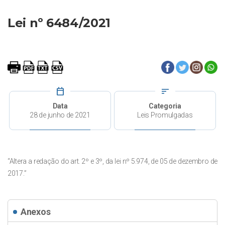
Lei nº 6484/2021
calendar_today
sort
Data
Categoria
28 de junho de 2021
Leis Promulgadas
“Altera a redação do art. 2º e 3º, da lei nº 5.974, de 05 de dezembro de
2017.”
Anexos