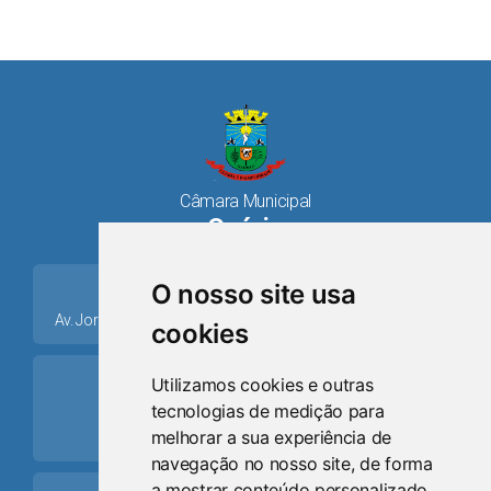
Câmara Municipal
Osório
place
O nosso site usa
Av. Jorge Dariva, 1211, Centro CEP: 95520.000 - Osório/RS
cookies
ring_volume
Utilizamos cookies e outras
tecnologias de medição para
Telefone
melhorar a sua experiência de
(51) 9 8024-0884
navegação no nosso site, de forma
a mostrar conteúdo personalizado,