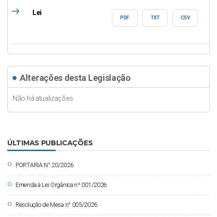
east
Lei
PDF
TXT
CSV
Alterações desta Legislação
Não há atualizações.
ÚLTIMAS PUBLICAÇÕES
circle
PORTARIA N° 20/2026
circle
Emenda à Lei Orgânica nº 001/2026
circle
Resolução de Mesa n° 005/2026