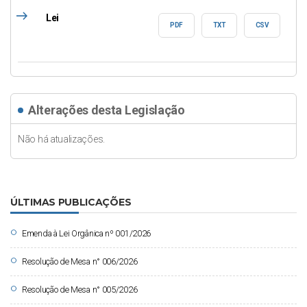
east
Lei
PDF
TXT
CSV
Alterações desta Legislação
Não há atualizações.
ÚLTIMAS PUBLICAÇÕES
circle
Emenda à Lei Orgânica nº 001/2026
circle
Resolução de Mesa n° 006/2026
circle
Resolução de Mesa n° 005/2026