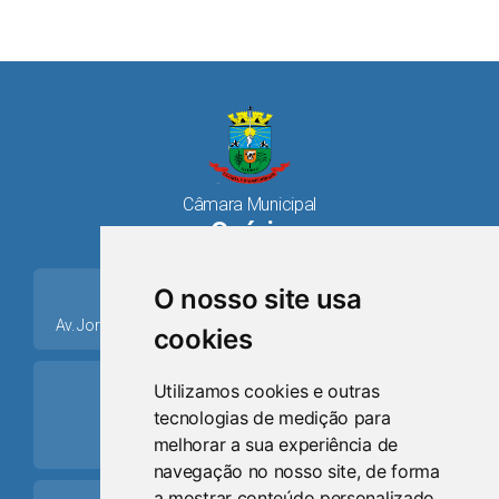
Câmara Municipal
Osório
place
O nosso site usa
Av. Jorge Dariva, 1211, Centro CEP: 95520.000 - Osório/RS
cookies
ring_volume
Utilizamos cookies e outras
tecnologias de medição para
Telefone
melhorar a sua experiência de
(51) 9 8024-0884
navegação no nosso site, de forma
a mostrar conteúdo personalizado,