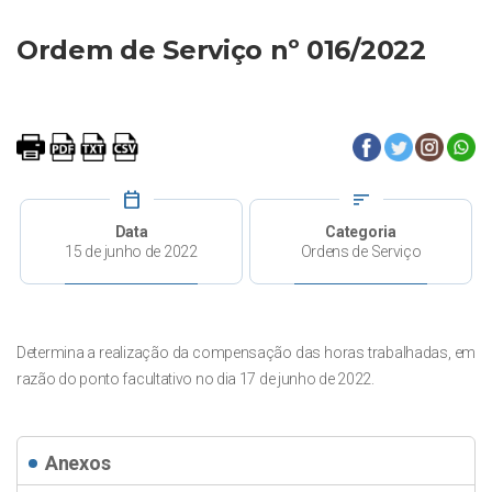
Ordem de Serviço nº 016/2022
calendar_today
sort
Data
Categoria
15 de junho de 2022
Ordens de Serviço
Determina a realização da compensação das horas trabalhadas, em
razão do ponto facultativo no dia 17 de junho de 2022.
Anexos