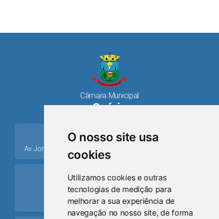
Câmara Municipal
Osório
place
O nosso site usa
Av. Jorge Dariva, 1211, Centro CEP: 95520.000 - Osório/RS
cookies
ring_volume
Utilizamos cookies e outras
tecnologias de medição para
Telefone
melhorar a sua experiência de
(51) 9 8024-0884
navegação no nosso site, de forma