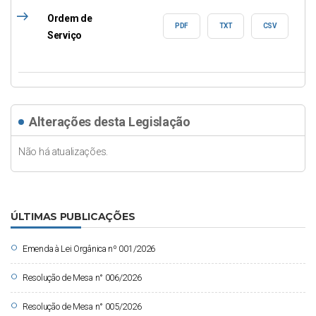
east
Ordem de
PDF
TXT
CSV
Serviço
Alterações desta Legislação
Não há atualizações.
ÚLTIMAS PUBLICAÇÕES
circle
Emenda à Lei Orgânica nº 001/2026
circle
Resolução de Mesa n° 006/2026
circle
Resolução de Mesa n° 005/2026