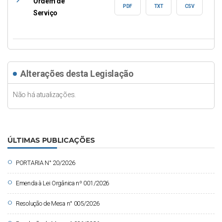
east
Ordem de
PDF
TXT
CSV
Serviço
Alterações desta Legislação
Não há atualizações.
ÚLTIMAS PUBLICAÇÕES
circle
PORTARIA N° 20/2026
circle
Emenda à Lei Orgânica nº 001/2026
circle
Resolução de Mesa n° 005/2026