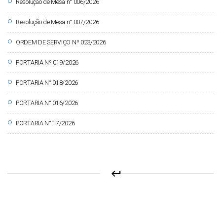
circle
Resolução de Mesa n° 006/2026
circle
Resolução de Mesa n° 007/2026
circle
ORDEM DE SERVIÇO Nº 023/2026
circle
PORTARIA Nº 019/2026
circle
PORTARIA N° 018/2026
circle
PORTARIA N° 016/2026
circle
PORTARIA N° 17/2026
keyboard_return