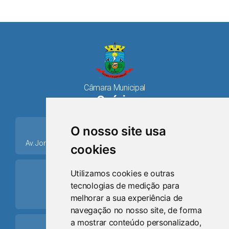
Câmara Municipal
Osório
place
O nosso site usa
Av. Jorge Dariva, 1211, Centro CEP: 95520.000 - Osório/RS
cookies
ring_volume
Utilizamos cookies e outras
tecnologias de medição para
Telefone
melhorar a sua experiência de
(51) 9 8024-0884
navegação no nosso site, de forma
a mostrar conteúdo personalizado,
Schedule