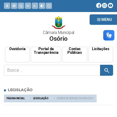
accessible
map
admin_panel_settings
text_increase
text_decrease
contrast
circle
MENU
Câmara Municipal
Osório
Ouvidoria
Portal da
Contas
Licitações
Transparência
Públicas
search
LEGISLAÇÃO
PÁGINA INICIAL
LEGISLAÇÃO
ORDEM DE SERVIÇO Nº 009/2021