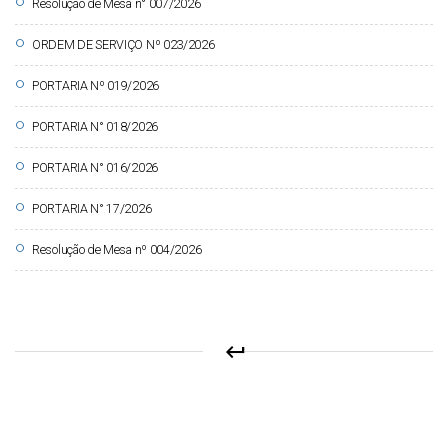
circle
Resolução de Mesa n° 007/2026
circle
ORDEM DE SERVIÇO Nº 023/2026
circle
PORTARIA Nº 019/2026
circle
PORTARIA N° 018/2026
circle
PORTARIA N° 016/2026
circle
PORTARIA N° 17/2026
circle
Resolução de Mesa nº 004/2026
keyboard_return