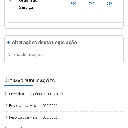
east
Ordem de
PDF
TXT
CSV
Serviço
Alterações desta Legislação
Não há atualizações.
ÚLTIMAS PUBLICAÇÕES
circle
Emenda à Lei Orgânica nº 001/2026
circle
Resolução de Mesa n° 006/2026
circle
Resolução de Mesa n° 005/2026