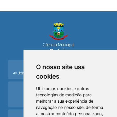
Câmara Municipal
Osório
place
O nosso site usa
Av. Jorge Dariva, 1211, Centro CEP: 95520.000 - Osório/RS
cookies
ring_volume
Utilizamos cookies e outras
tecnologias de medição para
Telefone
melhorar a sua experiência de
(51) 9 8024-0884
navegação no nosso site, de forma
a mostrar conteúdo personalizado,
Schedule