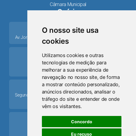
Câmara Municipal
Osório
place
O nosso site usa
Av. Jorge Dariva, 1211, Centro CEP: 95520.000 - Osório/RS
cookies
ring_volume
Utilizamos cookies e outras
tecnologias de medição para
Telefone
melhorar a sua experiência de
(51) 9 8024-0884
navegação no nosso site, de forma
a mostrar conteúdo personalizado,
Schedule
anúncios direcionados, analisar o
Segunda-feira a Sexta-feira: 08h às 12h e das 13h30min às
tráfego do site e entender de onde
17h30min
vêm os visitantes.
mail
Concordo
Email
Eu recuso
camaraosorio@gmail.com