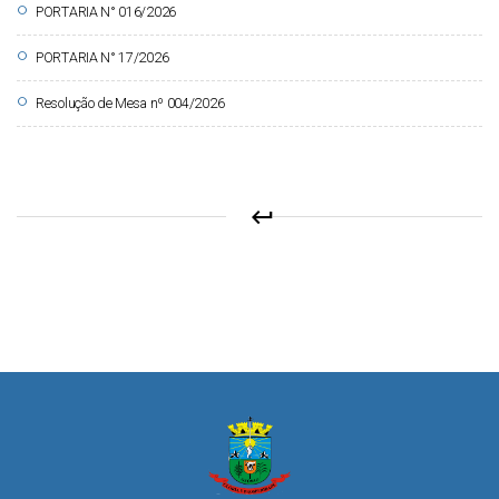
circle
PORTARIA N° 016/2026
circle
PORTARIA N° 17/2026
circle
Resolução de Mesa nº 004/2026
keyboard_return