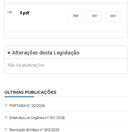
east
9.pdf
PDF
TXT
CSV
Alterações desta Legislação
Não há atualizações.
ÚLTIMAS PUBLICAÇÕES
circle
PORTARIA N° 20/2026
circle
Emenda à Lei Orgânica nº 001/2026
circle
Resolução de Mesa n° 005/2026