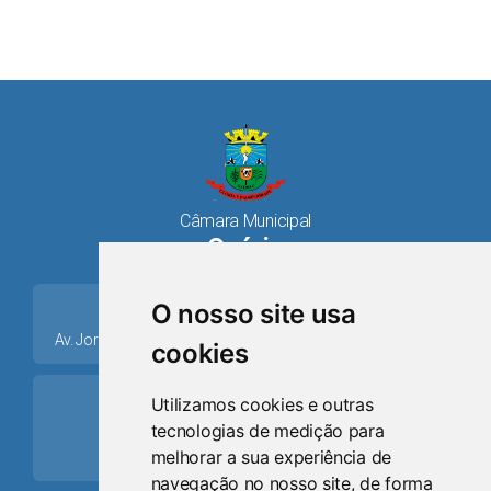
Câmara Municipal
Osório
place
O nosso site usa
Av. Jorge Dariva, 1211, Centro CEP: 95520.000 - Osório/RS
cookies
ring_volume
Utilizamos cookies e outras
tecnologias de medição para
Telefone
melhorar a sua experiência de
(51) 9 8024-0884
navegação no nosso site, de forma