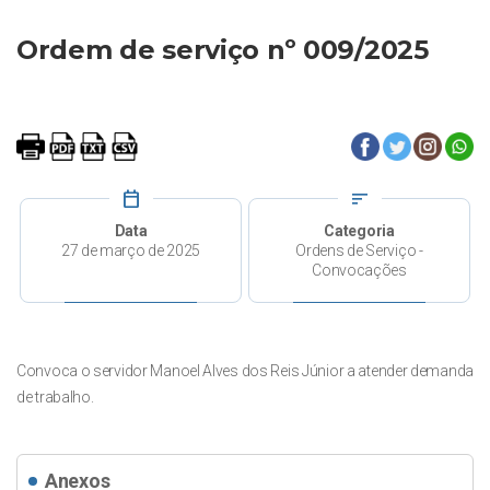
Ordem de serviço nº 009/2025
calendar_today
sort
Data
Categoria
27 de março de 2025
Ordens de Serviço -
Convocações
Convoca o servidor Manoel Alves dos Reis Júnior a atender demanda
de trabalho.
Anexos