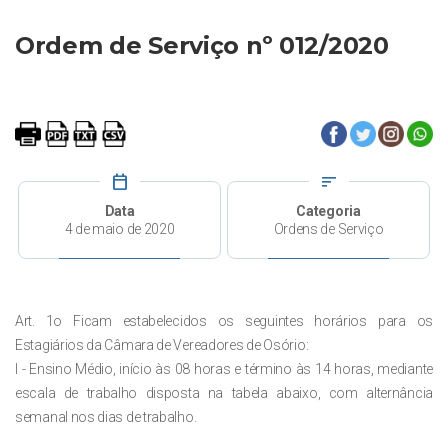
Ordem de Serviço nº 012/2020
calendar_today
sort
Data
Categoria
4 de maio de 2020
Ordens de Serviço
Art. 1o Ficam estabelecidos os seguintes horários para os
Estagiários da Câmara de Vereadores de Osório:
I - Ensino Médio, início às 08 horas e término às 14 horas, mediante
escala de trabalho disposta na tabela abaixo, com alternância
semanal nos dias de trabalho.