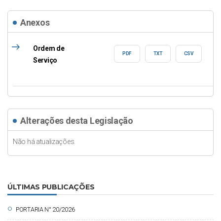
Anexos
east
Ordem de
PDF
TXT
CSV
Serviço
Alterações desta Legislação
Não há atualizações.
ÚLTIMAS PUBLICAÇÕES
circle
PORTARIA N° 20/2026