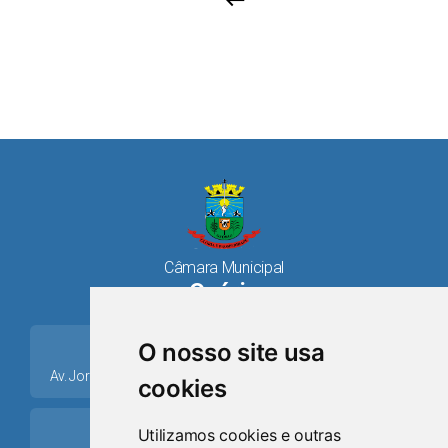
keyboard_return
Câmara Municipal
Osório
place
O nosso site usa
Av. Jorge Dariva, 1211, Centro CEP: 95520.000 - Osório/RS
cookies
ring_volume
Utilizamos cookies e outras