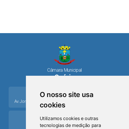
Câmara Municipal
Osório
place
O nosso site usa
Av. Jorge Dariva, 1211, Centro CEP: 95520.000 - Osório/RS
cookies
ring_volume
Utilizamos cookies e outras
tecnologias de medição para
Telefone