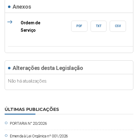
Anexos
east
Ordem de
PDF
TXT
CSV
Serviço
Alterações desta Legislação
Não há atualizações.
ÚLTIMAS PUBLICAÇÕES
circle
PORTARIA N° 20/2026
circle
Emenda à Lei Orgânica nº 001/2026