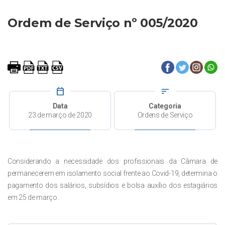
Ordem de Serviço nº 005/2020
calendar_today
sort
Data
Categoria
23 de março de 2020
Ordens de Serviço
Considerando a necessidade dos profissionais da Câmara de
permanecerem em isolamento social frente ao Covid-19, determina o
pagamento dos salários, subsídios e bolsa auxílio dos estagiários
em 25 de março.