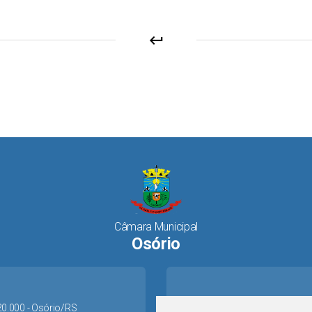
keyboard_return
Câmara Municipal
Osório
520.000 - Osório/RS