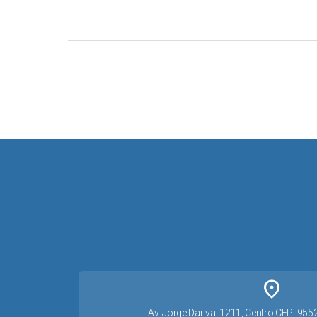
place
Av. Jorge Dariva, 1211, Centro CEP: 95