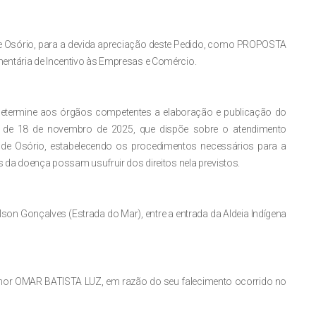
de Osório, para a devida apreciação deste Pedido, como PROPOSTA
entária de Incentivo às Empresas e Comércio.
 determine aos órgãos competentes a elaboração e publicação do
, de 18 de novembro de 2025, que dispõe sobre o atendimento
o de Osório, estabelecendo os procedimentos necessários para a
s da doença possam usufruir dos direitos nela previstos.
lson Gonçalves (Estrada do Mar), entre a entrada da Aldeia Indígena
hor OMAR BATISTA LUZ, em razão do seu falecimento ocorrido no