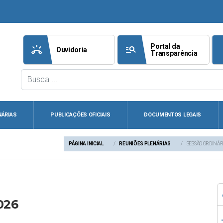
Portal da
ring_volume
manage_search
att
Ouvidoria
Transparência
NÁRIAS
PUBLICAÇÕES OFICIAIS
DOCUMENTOS LEGAIS
PÁGINA INICIAL
REUNIÕES PLENÁRIAS
SESSÃO ORDINÁRI
026