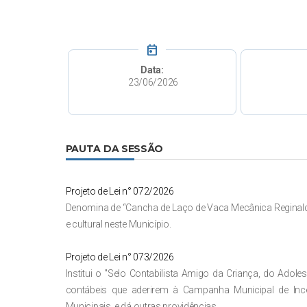
today
Data:
23/06/2026
PAUTA DA SESSÃO
Projeto de Lei n° 072/2026
Denomina de “Cancha de Laço de Vaca Mecânica Reginaldo 
e cultural neste Município.
Projeto de Lei n° 073/2026
Institui o "Selo Contabilista Amigo da Criança, do Adol
contábeis que aderirem à Campanha Municipal de In
Municipais, e dá outras providências.