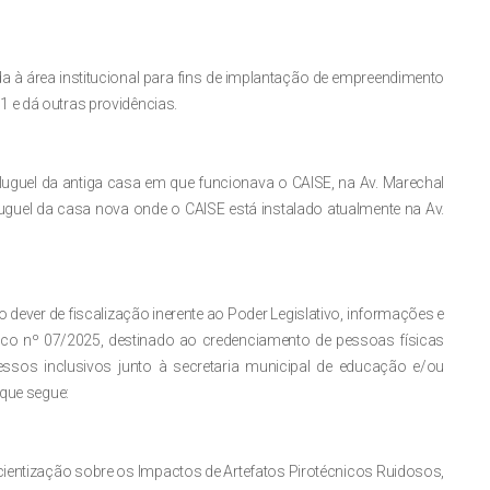
da à área institucional para fins de implantação de empreendimento
 e dá outras providências.
aluguel da antiga casa em que funcionava o CAISE, na Av. Marechal
aluguel da casa nova onde o CAISE está instalado atualmente na Av.
dever de fiscalização inerente ao Poder Legislativo, informações e
o nº 07/2025, destinado ao credenciamento de pessoas físicas
essos inclusivos junto à secretaria municipal de educação e/ou
 que segue:
ientização sobre os Impactos de Artefatos Pirotécnicos Ruidosos,