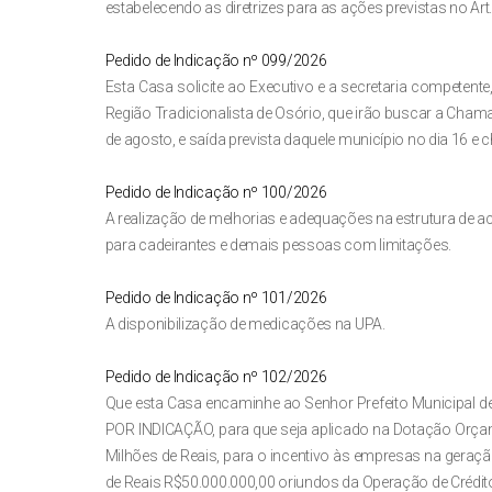
estabelecendo as diretrizes para as ações previstas no Art.
Pedido de Indicação nº 099/2026
Esta Casa solicite ao Executivo e a secretaria competente,
Região Tradicionalista de Osório, que irão buscar a Cha
de agosto, e saída prevista daquele município no dia 16 e
Pedido de Indicação nº 100/2026
A realização de melhorias e adequações na estrutura de a
para cadeirantes e demais pessoas com limitações.
Pedido de Indicação nº 101/2026
A disponibilização de medicações na UPA.
Pedido de Indicação nº 102/2026
Que esta Casa encaminhe ao Senhor Prefeito Municipal 
POR INDICAÇÃO, para que seja aplicado na Dotação Orçame
Milhões de Reais, para o incentivo às empresas na geraç
de Reais R$50.000.000,00 oriundos da Operação de Crédito