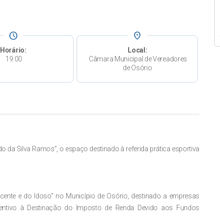
schedule
place
Horário:
Local:
19:00
Câmara Municipal de Vereadores
de Osório
da Silva Ramos”, o espaço destinado à referida prática esportiva
escente e do Idoso" no Município de Osório, destinado a empresas
centivo à Destinação do Imposto de Renda Devido aos Fundos