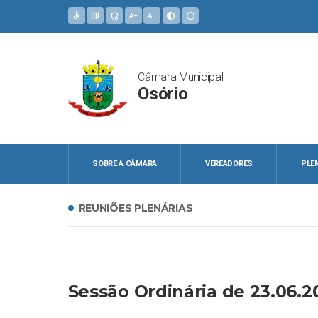
accessible
map
admin_panel_settings
text_increase
text_decrease
contrast
circle
Câmara Municipal
Osório
SOBRE A CÂMARA
VEREADORES
PLE
REUNIÕES PLENÁRIAS
Sessão Ordinária de 23.06.2