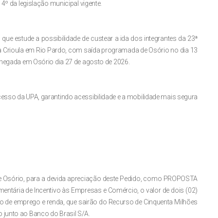
 4º da legislação municipal vigente.
 que estude a possibilidade de custear a ida dos integrantes da 23ª
ma Crioula em Rio Pardo, com saída programada de Osório no dia 13
 chegada em Osório dia 27 de agosto de 2026.
cesso da UPA, garantindo acessibilidade e a mobilidade mais segura
de Osório, para a devida apreciação deste Pedido, como PROPOSTA
ntária de Incentivo às Empresas e Comércio, o valor de dois (02)
ão de emprego e renda, que sairão do Recurso de Cinquenta Milhões
 junto ao Banco do Brasil S/A.