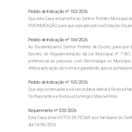
Pedido de Indicação nº 103/2026
Que esta Casa encaminhe ao Senhor Prefeito Municipal 
POR INDICAÇÃO, para que seja aplicado na Dotação Orçam
Pedido de Indicação nº 104/2026
Ao Excelentíssimo Senhor Prefeito de Osório, para que
Decreto de Regulamentação da Lei Municipal nº 7.067
preferencial às pessoas com fibromialgia no Municípi
efetiva aplicação da norma e garantindo que os portadore
Pedido de Indicação nº 105/2026
Que seja continuada a via secundária, lateral à Rodovia Ne
Sol Nascente e a Rodovia Domingos Manoel Pires.
Requerimento nº 033/2026
Esta Casa envie VOTOS DE PESAR aos familiares do Sen
dia 19/06/2026.