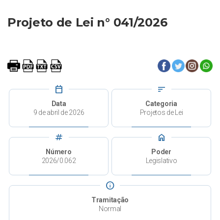
Projeto de Lei n° 041/2026
calendar_today
sort
Data
Categoria
9 de abril de 2026
Projetos de Lei
tag
home
Número
Poder
2026/0.062
Legislativo
info
Tramitação
Normal