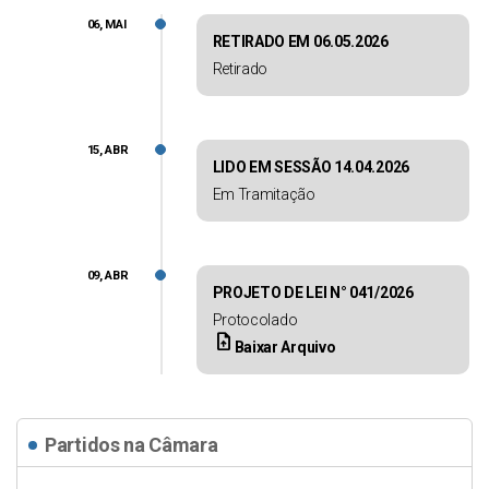
06, MAI
RETIRADO EM 06.05.2026
Retirado
15, ABR
LIDO EM SESSÃO 14.04.2026
Em Tramitação
09, ABR
PROJETO DE LEI N° 041/2026
Protocolado
upload_file
Baixar Arquivo
Partidos na Câmara