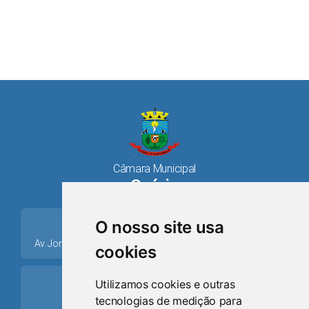
Câmara Municipal
Osório
place
O nosso site usa
Av. Jorge Dariva, 1211, Centro CEP: 95520.000 - Osório/RS
cookies
ring_volume
Utilizamos cookies e outras
tecnologias de medição para
Telefone