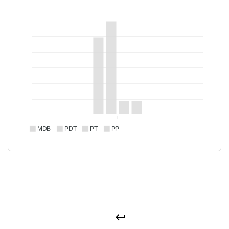
MDB
PDT
PT
PP
keyboard_return