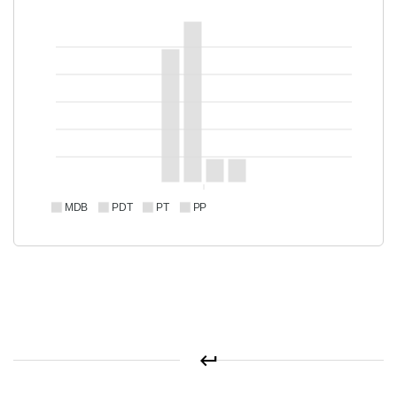
MDB
PDT
PT
PP
keyboard_return