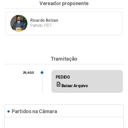
Vereador proponente
Ricardo Bolzan
Partido: PDT
Tramitação
29, AGO
PEDIDO
upload_file
Baixar Arquivo
Partidos na Câmara