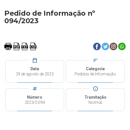
Pedido de Informação nº
094/2023
calendar_today
sort
Data
Categoria
29 de agosto de 2023
Pedidos de Informação
tag
info
Número
Tramitação
2023/0.094
Normal