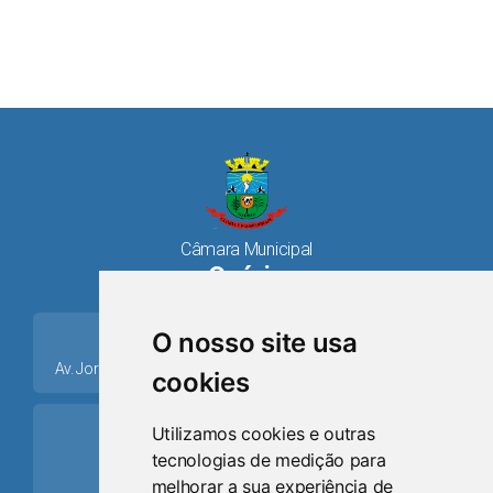
Câmara Municipal
Osório
place
O nosso site usa
Av. Jorge Dariva, 1211, Centro CEP: 95520.000 - Osório/RS
cookies
ring_volume
Utilizamos cookies e outras
tecnologias de medição para
Telefone
melhorar a sua experiência de
(51) 9 8024-0884