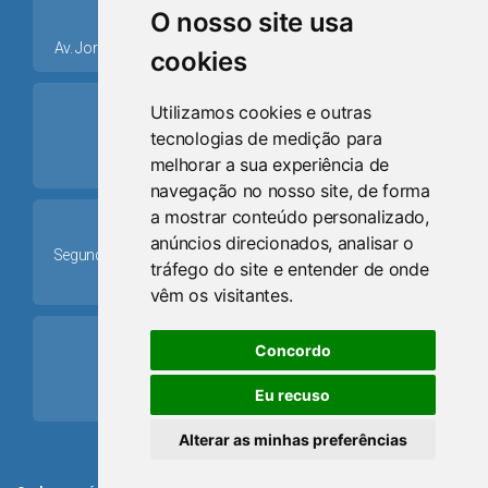
place
O nosso site usa
Av. Jorge Dariva, 1211, Centro CEP: 95520.000 - Osório/RS
cookies
ring_volume
Utilizamos cookies e outras
tecnologias de medição para
Telefone
melhorar a sua experiência de
(51) 9 8024-0884
navegação no nosso site, de forma
a mostrar conteúdo personalizado,
Schedule
anúncios direcionados, analisar o
Segunda-feira a Sexta-feira: 08h às 12h e das 13h30min às
tráfego do site e entender de onde
17h30min
vêm os visitantes.
mail
Concordo
Email
Eu recuso
camaraosorio@gmail.com
Alterar as minhas preferências