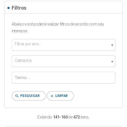
Filtros
Abaixo você poderá realizar filtros de acordo com seu
interesse.
Filtrar por ano...
Categoria
search
clear
PESQUISAR
LIMPAR
Exibindo
141-160
de
672
itens.