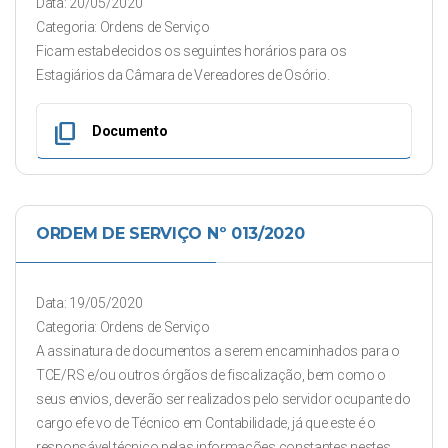
Data: 20/05/2020
Categoria: Ordens de Serviço
Ficam estabelecidos os seguintes horários para os
Estagiários da Câmara de Vereadores de Osório.
content_copy
Documento
ORDEM DE SERVIÇO Nº 013/2020
Data: 19/05/2020
Categoria: Ordens de Serviço
A assinatura de documentos a serem encaminhados para o
TCE/RS e/ou outros órgãos de fiscalização, bem como o
seus envios, deverão ser realizados pelo servidor ocupante do
cargo efe vo de Técnico em Contabilidade, já que este é o
responsável técnico pelas informações constantes nestes