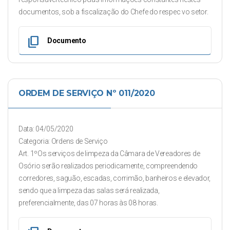
documentos, sob a fiscalização do Chefe do respec vo setor.
content_copy
Documento
ORDEM DE SERVIÇO Nº 011/2020
Data: 04/05/2020
Categoria: Ordens de Serviço
Art. 1ºOs serviços de limpeza da Câmara de Vereadores de
Osório serão realizados periodicamente, compreendendo
corredores, saguão, escadas, corrimão, banheiros e elevador,
sendo que a limpeza das salas será realizada,
preferencialmente, das 07 horas às 08 horas.