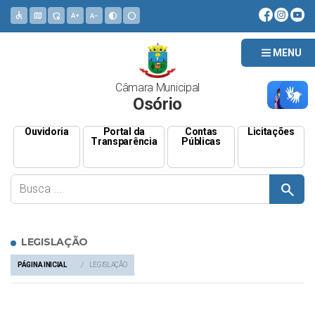
accessible
map
admin_panel_settings
text_increase
text_decrease
contrast
circle
MENU
Câmara Municipal
Osório
Ouvidoria
Portal da
Contas
Licitações
Transparência
Públicas
search
LEGISLAÇÃO
PÁGINA INICIAL
LEGISLAÇÃO