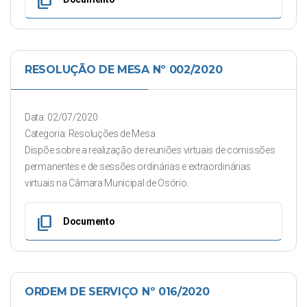
content_copy
RESOLUÇÃO DE MESA Nº 002/2020
Data: 02/07/2020
Categoria: Resoluções de Mesa
Dispõe sobre a realização de reuniões virtuais de comissões
permanentes e de sessões ordinárias e extraordinárias
virtuais na Câmara Municipal de Osório.
content_copy
Documento
ORDEM DE SERVIÇO Nº 016/2020