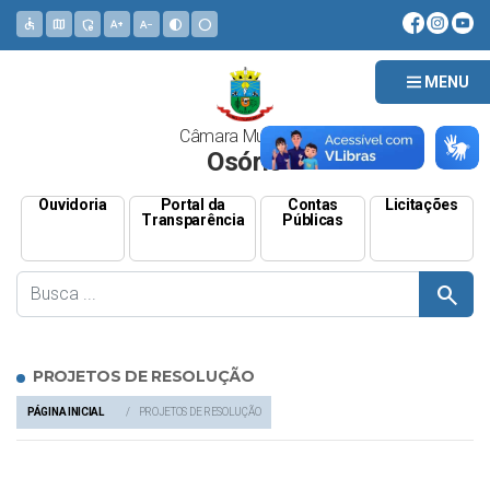
accessible
map
admin_panel_settings
text_increase
text_decrease
contrast
circle
MENU
Câmara Municipal
Osório
Ouvidoria
Portal da
Contas
Licitações
Transparência
Públicas
search
PROJETOS DE RESOLUÇÃO
PÁGINA INICIAL
PROJETOS DE RESOLUÇÃO