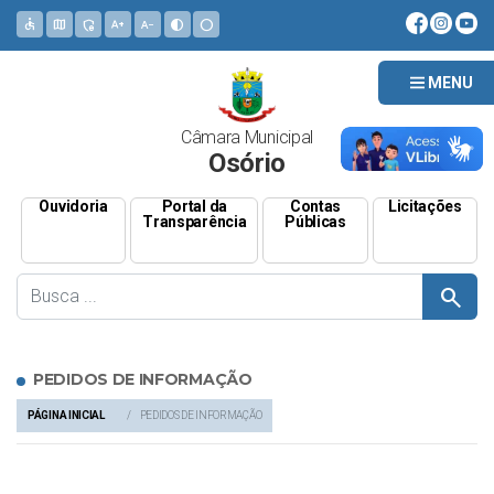
accessible
map
admin_panel_settings
text_increase
text_decrease
contrast
circle
MENU
Câmara Municipal
Osório
Ouvidoria
Portal da
Contas
Licitações
Transparência
Públicas
search
PEDIDOS DE INFORMAÇÃO
PÁGINA INICIAL
PEDIDOS DE INFORMAÇÃO