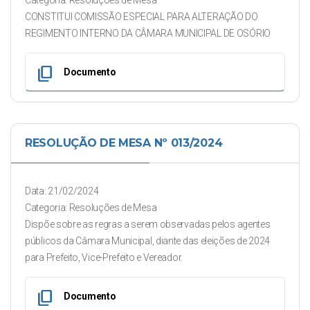
Categoria: Resoluções de Mesa
CONSTITUI COMISSÃO ESPECIAL PARA ALTERAÇÃO DO
REGIMENTO INTERNO DA CÂMARA MUNICIPAL DE OSÓRIO
content_copy
Documento
RESOLUÇÃO DE MESA Nº 013/2024
Data: 21/02/2024
Categoria: Resoluções de Mesa
Dispõe sobre as regras a serem observadas pelos agentes
públicos da Câmara Municipal, diante das eleições de 2024
para Prefeito, Vice-Prefeito e Vereador.
content_copy
Documento