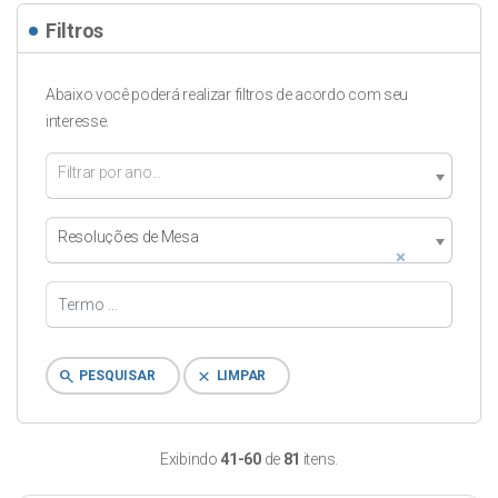
Filtros
Abaixo você poderá realizar filtros de acordo com seu
interesse.
Filtrar por ano...
Resoluções de Mesa
×
search
clear
PESQUISAR
LIMPAR
Exibindo
41-60
de
81
itens.