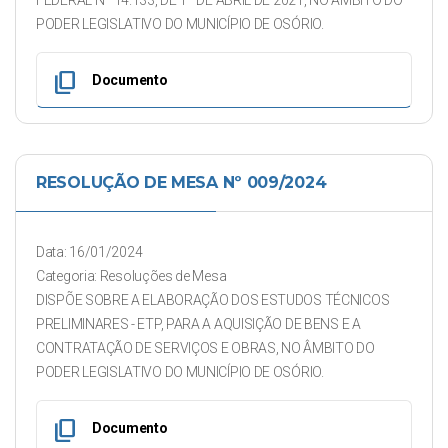
FEDERAL Nº 14.133, DE 1º DE ABRIL DE 2021, NO ÂMBITO DO
PODER LEGISLATIVO DO MUNICÍPIO DE OSÓRIO.
content_copy
Documento
RESOLUÇÃO DE MESA Nº 009/2024
Data: 16/01/2024
Categoria: Resoluções de Mesa
DISPÕE SOBRE A ELABORAÇÃO DOS ESTUDOS TÉCNICOS
PRELIMINARES - ETP, PARA A AQUISIÇÃO DE BENS E A
CONTRATAÇÃO DE SERVIÇOS E OBRAS, NO ÂMBITO DO
PODER LEGISLATIVO DO MUNICÍPIO DE OSÓRIO.
content_copy
Documento