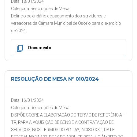
Data: 18/01/2024
Categoria: Resoluções de Mesa
Define o calendário de pagamento dos servidores e
vereadores da Câmara Municipal de Osório para o exercício
de 2024.
content_copy
Documento
RESOLUÇÃO DE MESA Nº 010/2024
Data: 16/01/2024
Categoria: Resoluções de Mesa
DISPÕE SOBRE A ELABORAÇÃO DO TERMO DE REFERÊNCIA –
TR, PARA A AQUISIÇÃO DE BENS E A CONTRATAÇÃO DE
SERVIÇOS, NOS TERMOS DO ART. 6º, INCISO XXIII, DA LEI