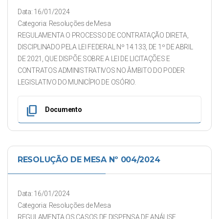
Data: 16/01/2024
Categoria: Resoluções de Mesa
REGULAMENTA O PROCESSO DE CONTRATAÇÃO DIRETA,
DISCIPLINADO PELA LEI FEDERAL Nº 14.133, DE 1º DE ABRIL
DE 2021, QUE DISPÕE SOBRE A LEI DE LICITAÇÕES E
CONTRATOS ADMINISTRATIVOS NO ÂMBITO DO PODER
LEGISLATIVO DO MUNICÍPIO DE OSÓRIO.
content_copy
Documento
RESOLUÇÃO DE MESA Nº 004/2024
Data: 16/01/2024
Categoria: Resoluções de Mesa
REGULAMENTA OS CASOS DE DISPENSA DE ANÁLISE