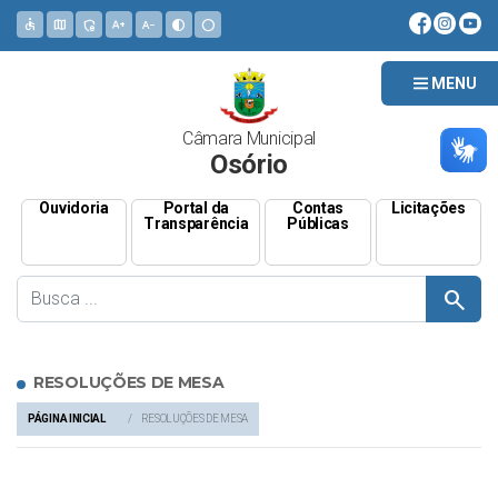
accessible
map
admin_panel_settings
text_increase
text_decrease
contrast
circle
MENU
Câmara Municipal
Osório
Ouvidoria
Portal da
Contas
Licitações
Transparência
Públicas
search
RESOLUÇÕES DE MESA
PÁGINA INICIAL
RESOLUÇÕES DE MESA