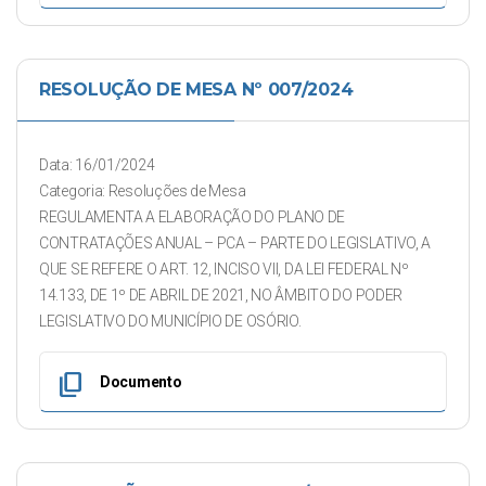
RESOLUÇÃO DE MESA Nº 007/2024
Data: 16/01/2024
Categoria: Resoluções de Mesa
REGULAMENTA A ELABORAÇÃO DO PLANO DE
CONTRATAÇÕES ANUAL – PCA – PARTE DO LEGISLATIVO, A
QUE SE REFERE O ART. 12, INCISO VII, DA LEI FEDERAL Nº
14.133, DE 1º DE ABRIL DE 2021, NO ÂMBITO DO PODER
LEGISLATIVO DO MUNICÍPIO DE OSÓRIO.
content_copy
Documento