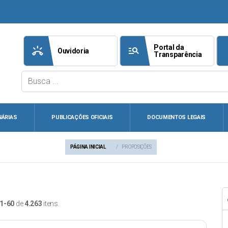
Portal da
ring_volume
manage_search
att
Ouvidoria
Transparência
NÁRIAS
PUBLICAÇÕES OFICIAIS
DOCUMENTOS LEGAIS
PÁGINA INICIAL
PROPOSIÇÕES
1-60
de
4.263
itens.