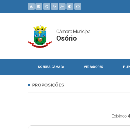
accessible
map
admin_panel_settings
text_increase
text_decrease
contrast
circle
Câmara Municipal
Osório
SOBRE A CÂMARA
VEREADORES
PLE
PROPOSIÇÕES
Exibindo
4