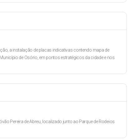
itação, a instalação de placas indicativas contendo mapa de
 Município de Osório, em pontos estratégicos da cidade e nos
ão Pereira de Abreu, localizado junto ao Parque de Rodeios