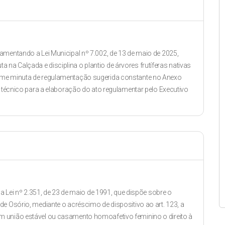
amentando a Lei Municipal nº 7.002, de 13 de maio de 2025,
uta na Calçada e disciplina o plantio de árvores frutíferas nativas
rme minuta de regulamentação sugerida constante no Anexo
o técnico para a elaboração do ato regulamentar pelo Executivo
 a Lei nº 2.351, de 23 de maio de 1991, que dispõe sobre o
e Osório, mediante o acréscimo de dispositivo ao art. 123, a
m união estável ou casamento homoafetivo feminino o direito à