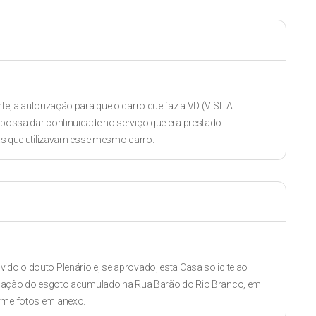
te, a autorização para que o carro que faz a VD (VISITA
, possa dar continuidade no serviço que era prestado
lias que utilizavam esse mesmo carro.
ido o douto Plenário e, se aprovado, esta Casa solicite ao
 situação do esgoto acumulado na Rua Barão do Rio Branco, em
orme fotos em anexo.