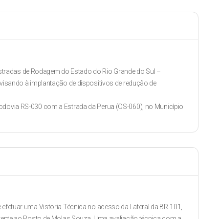
tradas de Rodagem do Estado do Rio Grande do Sul –
e visando à implantação de dispositivos de redução de
Rodovia RS-030 com a Estrada da Perua (OS-060), no Município
 efetuar uma Vistoria Técnica no acesso da Lateral da BR-101,
 frente ao Posto de Molas Souza. Uma avaliação técnica com a