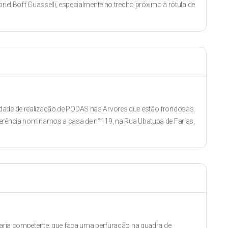
riel Boff Guasselli, especialmente no trecho próximo à rótula de
idade de realização de PODAS nas Arvores que estão frondosas
ferência nominamos a casa de n°119, na Rua Ubatuba de Farias,
etaria competente, que faça uma perfuração na quadra de