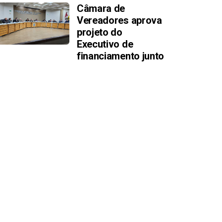
Câmara de
Vereadores aprova
projeto do
Executivo de
financiamento junto
ao Banco do Brasil
Câmara de Osório
aprova revisão
geral anual parcial
aos servidores
municipais
Realizada 15ª
Sessão ordinária de
2026