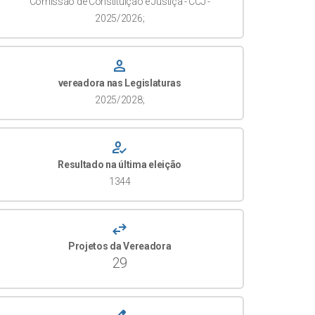
Comissão de Constituição e Justiça - CCJ -
2025/2026;
person
vereadora nas Legislaturas
2025/2028;
how_to_reg
Resultado na última eleição
1344
swap_horiz
Projetos da Vereadora
29