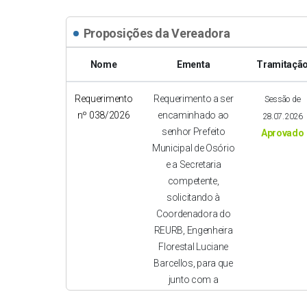
Proposições da Vereadora
Nome
Ementa
Tramitaçã
Requerimento
Requerimento a ser
Sessão de
nº 038/2026
encaminhado ao
28.07.2026
senhor Prefeito
Aprovado
Municipal de Osório
e a Secretaria
competente,
solicitando à
Coordenadora do
REURB, Engenheira
Florestal Luciane
Barcellos, para que
junto com a
Comissão Municipal