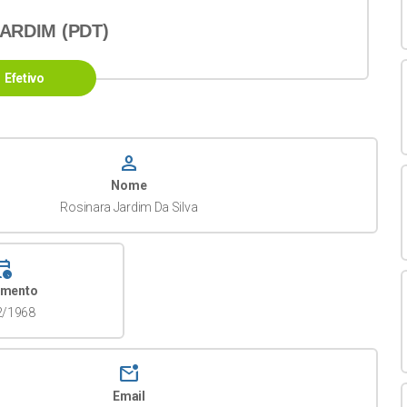
ARDIM (PDT)
Efetivo
person
Nome
Rosinara Jardim Da Silva
dar_clock
imento
2/1968
mark_email_unread
Email