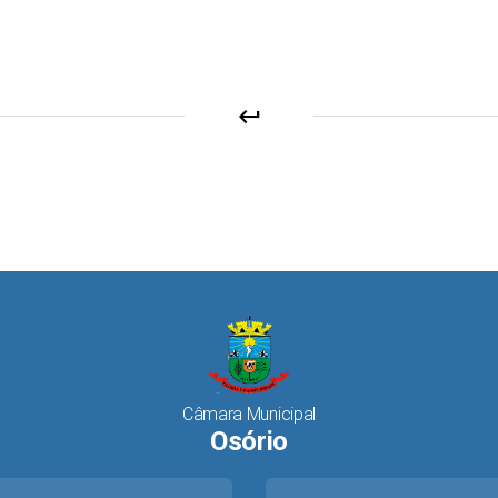
âmbito da
Administração
Pública Municipal de
Osório e dá outras
keyboard_return
providências.
Projeto de
Institui, no Município
Lido em Sessão
Lei n°
de Osório, o Selo
30.06.2026
075/2026
“Empresa Amiga da
Em
Causa Oncológica” e
Tramitação
dá outras
providências.
Projeto de
Altera a Lei Municipal
Lido em Sessão
Lei n°
nº 6.374, de 17 de
05.05.2026
052/2026
Câmara Municipal
março de 2020.
Em
Osório
Tramitação
o
Projeto de
Institui o “Maio
Retirado em