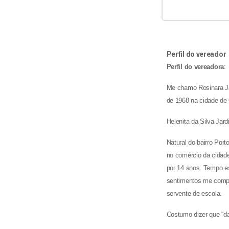
Perfil do vereador
Perfil do vereadora
:
Me chamo Rosinara Ja
de 1968 na cidade de 
Helenita da Silva Jar
Natural do bairro Port
no comércio da cidade
por 14 anos. Tempo es
sentimentos me compl
servente de escola.
Costumo dizer que “da