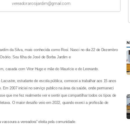
vereadorarosijardim@gmail.com
N
rdim da Silva, mais conhecida como Rosi. Nasci no dia 22 de Dezembro
Osório. Sou filha de José de Borba Jardim e
dim, casada com Vitor Hugo e mãe do Maurício e do Leonardo.
o Lacustre, estudante de escola pública, comecei a trabalhar aos 15 anos
. Em 2007 iniciei no serviço publico na área da saúde, onde permaneci
se que me fez realmente ver e sentir que compartilhar todos os tipos de
etava. O maior desafio veio em 2022, quando exerci a profissão de
 vassoura a vereadora” eleita pela comunidade.