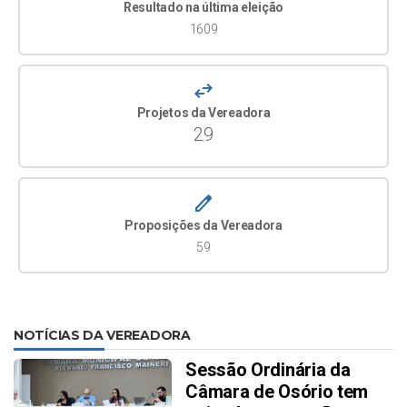
Resultado na última eleição
referido artigo.
1609
Projeto de
Altera a Lei Municipal nº 6.374,
Lido em Sessão
Lei n°
de 17 de março de 2020.
05.05.2026
Pedido de
Indicação da elaboração e
Sessão de
052/2026
Em
swap_horiz
Indicação nº
publicação de Decreto
16.06.2026
Tramitação
097/2026
regulamentando a Lei
Aprovado
Projetos da Vereadora
29
Municipal nº 7.002, de 13 de
Projeto de
Institui diretrizes para o
Sessão
maio de 2025, alterada pela
Lei n°
Protocolo de Atendimento às
28.04.2026
Lei nº 7.012/2025, que institui
032/2026
Mulheres Vítimas de Violência
Aprovado
o Projeto Fruta na Calçada e
create
no âmbito do Município de
disciplina o plantio de
Proposições da Vereadora
Osório/RS.
árvores frutíferas nativas
59
nos passeios públicos do
Projeto de
Dispõe sobre a tramitação
Sessão de
Município de Osório,
Lei n°
prioritária dos atos
23.06.2026
conforme minuta de
018/2026
administrativos em que figure
Reprovado
regulamentação sugerida
NOTÍCIAS DA VEREADORA
como parte ou interessada
constante no Anexo Único
Sessão Ordinária da
pessoa em situação de
desta Indicação, a qual
Câmara de Osório tem
violência doméstica e familiar
poderá servir de subsídio