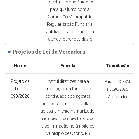
Florestal Luciane Barcellos,
para que junto com a
Comissão Municipal de
Regularização Fundiária
viabilize uma reunião para
atender e tirar dúvidas e
outros esclarecimento sobre
Projetos de Lei da Vereadora
os Processos em
andamento, pertinente a Lei
Nome
Ementa
Tramitação
Municipal 6581 de 21 de
março de 2022, do
Projeto de
Institui diretrizes para a
Parecer COESM
município de Osório.
Lei n°
promoção da formação
PL 090/2026
090/2026
continuada dos agentes
Aprovado
Pedido de
Esta Casa encaminhe ao
Sessão de
públicos municipais voltada
Indicação n°
Poder Executivo Municipal a
14.07.2026
ao atendimento humanizado,
122/2026
seguinte proposta de
Aprovado
inclusivo, acessível e livre de
Anteprojeto de Lei, que
discriminação no âmbito do
dispõe sobre a instituição do
Município de Osório/RS
Conselho Municipal dos