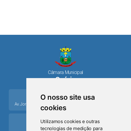
Requerimento
Que esta Casa encaminhe:
Requerimento
dos Navegantes e Iemanjá.
Realizada 15ª Sessão
nº 026/2026
VOTOS DE
nº 026/2026
ordinária de 2026
CONGRATULAÇÕES, com
Protocolado
Projeto de
Decreta ponto facultativo no
Sessão
entrega de placa, à ANTÔNIO
Decreto
âmbito da Câmara Municipal,
25.11.25
DA SILVA NETO, conhecido
n°004/2025
os dias 26 de dezembro de
Aprovado
carinhosamente como
2025 e 02 de janeiro de 2026.
Sessão da Câmara:
“Toninho”.
Conselho Tutelar faz
Projeto de
Institui, no âmbito da Câmara
Parecer COESM
uso da Tribuna livre
Pedido de
Vem solicitar ao Poder
Lido em Sessão
Resolução
Municipal de a Homenagem às
PRES 004
Providência
Executivo Municipal que, por
22.04.2026
n°004/2025
Personalidades Negras do
Aprovado
Câmara Municipal
005/2026
meio da secretaria
Lido em
Município de Osório e dá
Osório
Sessão da Câmara
competente, adote
Sessão
outras providências.
destaca saúde,
providências para a
place
O nosso site usa
valorização dos
readequação do serviço de
Projeto de
Altera dispositivos da Lei
Sessão
bombeiros e
Av. Jorge Dariva, 1211, Centro CEP: 95520.000 - Osório/RS
coleta de resíduos sólidos
Lei n°
Municipal nº 5.150, de 30 de
cookies
11.11.25
homenagem no Palmital
na região central/comercial
145/2025
abril de 2013.
Aprovado
do município de Osório/RS,
ring_volume
Utilizamos cookies e outras
especialmente quanto à
Festa do Divino foi
Projeto de
Institui o sistema de reserva de
tecnologias de medição para
Lido em Sessão
Telefone