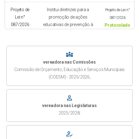
Povos de Terreiro e de Matriz
Projeto de
Institui diretrizes para a
Projeto de Lei n°
Africana no Município de
Lei n°
promoção de ações
087/2026
Osório (COMAOS) e dá
087/2026
educativas de prevenção à
Protocolado
outras providências.
violência doméstica e familiar
contra a mulher no âmbito da
Pedido de
A indicação do Anteprojeto
Sessão de
Rede Municipal de Ensino do
Indicação nº
de Lei em anexo visa alterar a
16.06.2026
diversity_3
Município de Osório e dá
096/2026
Lei nº 2.351, de 23 de maio de
Aprovado
outras providências.
vereadora nas Comissões
1991, que dispõe sobre o
Comissão de Orçamento, Educação e Serviços Municipais
Regime Jurídico dos
Projeto de
Institui o “Selo Empresa com
(COESM) - 2025/2026;
Lido em Sessão
Servidores Públicos do
Lei n°
Orgulho” no Município de
30.06.2026
Município de Osório,
076/2026
Osório, destinado ao
Em
mediante o acréscimo de
person
reconhecimento de empresas
Tramitação
dispositivo ao art. 123, a fim
vereadora nas Legislaturas
que promovam a inclusão, a
de assegurar expressamente
2025/2028;
igualdade de oportunidades e o
à mãe não gestante em
respeito aos direitos da
união estável ou casamento
população LGBTQIA+, e dá
homoafetivo feminino o
how_to_reg
outras providências.
direito à licença prevista no