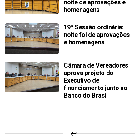
noite de aprovações e
no âmbito do Município de
técnico para a elaboração
homenagens
Osório/RS.
do ato regulamentar pelo
Executivo Municipal.
Projeto de
Dispõe sobre o Regimento
Emenda n° 002
19ª Sessão ordinária:
Resolução
Interno da Câmara Municipal
- Projeto de
Pedido de
Pedido de indicação ao
noite foi de aprovações
Sessão
n°
de Osório
Indicação nº
Departamento Autônomo de
Resolução n°
e homenagens
09.06.2026
001/2026
089/2026
Estradas de Rodagem do
001/2026
Aprovado
Estado do Rio Grande do Sul
Aprovado
– DAER/RS para que realize
Câmara de Vereadores
estudo técnico de viabilidade
Projeto de
Altera a Lei Municipal nº 6.374,
Parecer CCJ -
aprova projeto do
visando à implantação de
Lei n°
de 17 de março de 2020.
Executivo de
PL 015
dispositivos de redução de
015/2026
Aprovado
financiamento junto ao
velocidade, reforço
Banco do Brasil
da sinalização viária e
Projeto de
Altera os Feriados Municipais
iluminação no cruzamento
Lei n°
criados pela Lei n° 1.148, de 24
Câmara de Osório
da Rodovia RS-030 com a
166/2025
de junho de 1967 para incluir o
aprova revisão geral
Estrada da Perua (OS-060),
dia 02 de fevereiro no
anual parcial aos
no Município de Osório/RS.
Calendário Municipal como
keyboard_return
servidores municipais
Feriado de Nossa Senhora