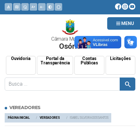
accessible
map
admin_panel_settings
text_increase
text_decrease
contrast
circle
MENU
Câmara Municipal
Osório
Ouvidoria
Portal da
Contas
Licitações
Transparência
Públicas
search
VEREADORES
PÁGINA INICIAL
VEREADORES
ISABEL SILVEIRA DOS SANTOS