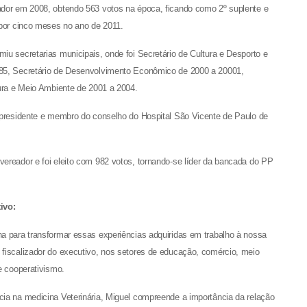
ador em 2008, obtendo 563 votos na época, ficando como 2º suplente e
 por cinco meses no ano de 2011.
iu secretarias municipais, onde foi Secretário de Cultura e Desporto e
85, Secretário de Desenvolvimento Econômico de 2000 a 20001,
tura e Meio Ambiente de 2001 a 2004.
-presidente e membro do conselho do Hospital São Vicente de Paulo de
ereador e foi eleito com 982 votos, tornando-se líder da bancada do PP
ivo:
a para transformar essas experiências adquiridas em trabalho à nossa
fiscalizador do executivo, nos setores de educação, comércio, meio
e cooperativismo.
ia na medicina Veterinária, Miguel compreende a importância da relação