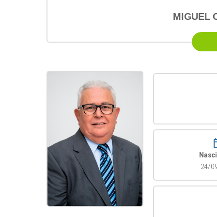
MIGUEL 
calen
Nasc
24/0