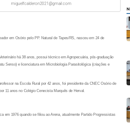
miguelfcalderon2021@gmail.com
N
reador em Osório pelo PP. Natural de Tapes/RS, nasceu em 24 de
eterinário há 38 anos, possui técnico em Agropecuária, pós-graduação
atu Senso) e licenciatura em Microbiologia Parasitológica (criações e
rofessor na Escola Rural por 42 anos, foi presidente da CNEC Osório de
 por 11 anos no Colégio Cenecista Marquês de Herval.
tica em 1976 quando se filiou ao Arena, atualmente Partido Progressistas