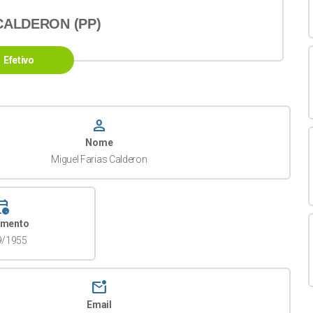
CALDERON (PP)
Efetivo
person
Nome
Miguel Farias Calderon
dar_clock
imento
9/1955
mark_email_unread
Email