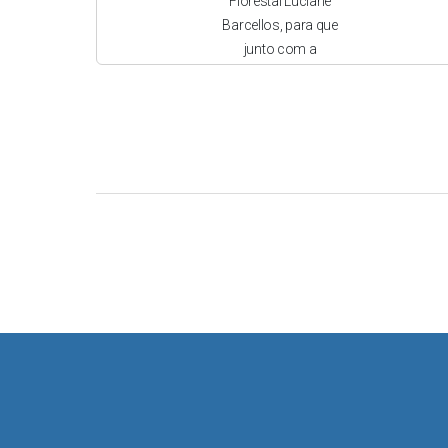
Florestal Luciane
Barcellos, para que
junto com a
Comissão
Municipal de
Regularização
Fundiária viabilize
uma reunião para
atender e tirar
dúvidas e outros
esclarecimento
sobre os
Processos em
andamento,
pertinente a Lei
Municipal 6581 de
21 de março de
2022, do município
de Osório.