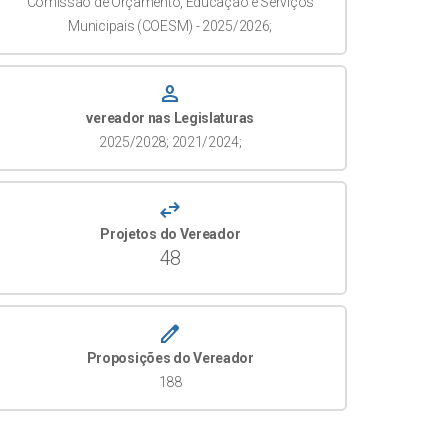
Comissão de Orçamento, Educação e Serviços
Municipais (COESM) - 2025/2026;
person
vereador nas Legislaturas
2025/2028; 2021/2024;
swap_horiz
Projetos do Vereador
48
create
Proposições do Vereador
188