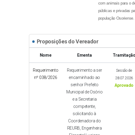
com animais para o d
públicas e privadas p
população Osoriense.
Proposições do Vereador
Nome
Ementa
Tramitaçã
Requerimento
Requerimento a ser
Sessão de
nº 038/2026
encaminhado ao
28.07.2026
senhor Prefeito
Aprovado
Municipal de Osório
e a Secretaria
competente,
solicitando à
Coordenadora do
REURB, Engenheira