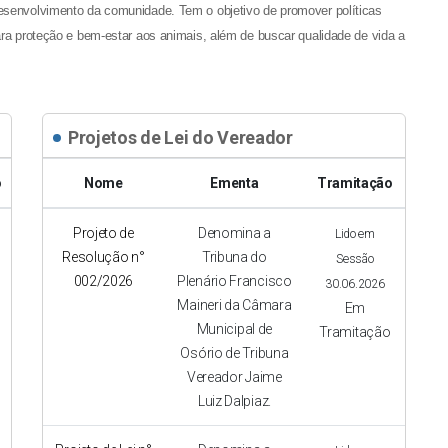
esenvolvimento da comunidade. Tem o objetivo de promover políticas
ara proteção e bem-estar aos animais, além de buscar qualidade de vida a
Projetos de Lei do Vereador
o
Nome
Ementa
Tramitação
Projeto de
Denomina a
Lido em
Resolução n°
Tribuna do
Sessão
002/2026
Plenário Francisco
30.06.2026
Maineri da Câmara
Em
Municipal de
Tramitação
Osório de Tribuna
Vereador Jaime
Luiz Dalpiaz.